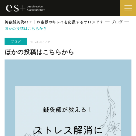
美容鍼灸院es＋｜お客様のキレイを応援するサロンです
ブログ
️
ほかの投稿はこちらから
ブログ
2024-05-12
️ほかの投稿はこちらから