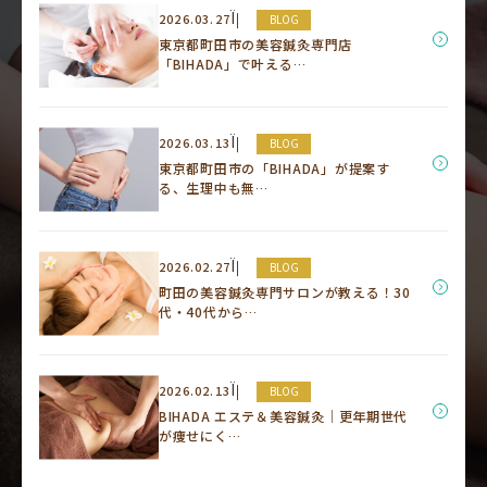
Ï
2026.03.27
BLOG
東京都町田市の美容鍼灸専門店
「BIHADA」で叶える…
Ï
2026.03.13
BLOG
東京都町田市の「BIHADA」が提案す
る、生理中も無…
Ï
2026.02.27
BLOG
町田の美容鍼灸専門サロンが教える！30
代・40代から…
Ï
2026.02.13
BLOG
BIHADA エステ＆美容鍼灸｜更年期世代
が痩せにく…