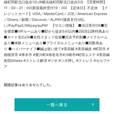
線町田駅北口徒歩1分JR横浜線町田駅北口徒歩5分 ⁡【営業時間】
11：00～21：00(新規最終受付19：00) ⁡【定休日】不定休 ⁡【ク
レジットカード】VISA／MasterCard／JCB／American Express
／Diners／銀聯／Discover／ALIPAY/微真支付/d払
い/PayPay/LINEpay/auPAY 【サロン情報】 ■当日受付OK■完
全個室■VIPルームあり■駅から徒歩5分以内■2回目以降特典あり
■カード支払OK■女性スタッフ在籍■完全予約制■メイクルーム
あり■体験メニューあり■ブライダルメニューあり■回数券あ
り ■ハイパーナイフ■鍼は使い捨て⁡#美容鍼 #美容鍼灸 #町田市 #
相模原市 #厚木市 #愛川町#海老名市#川崎市#町田エステ #美容鍼
灸院bihada #ストレス解消 #ツボ #ツボ押し #ストレス #セルフケ
ア
関連記事はありませんでした。
一覧へ戻る