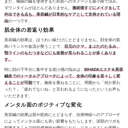
また、極細の鍼を使用するため肌へのダメージも最小限で済み、
ダウンタイムがほとんどありません。
施術後すぐにメイクをして
外出できる点も、美容鍼が日常的なケアとして支持されている理
由
の一つです。
肌全体の若返り効果
美容鍼の効果は、ほうれい線だけにとどまりません。顔全体の筋
肉バランスや血流が整うことで、
目元のクマ、まぶたのたるみ、
顎ラインのもたつきなどにも改善が見られることが多くありま
す。
特に顔の下半分に集中する老け感の悩みは、
BIHADAエステ＆美容
鍼灸でのトータルアプローチによって、全体の印象を若々しく変
えることが可能
です。施術を重ねるごとに、周囲から「何か変わ
った？」「疲れてないね」と言われるようになったというお声も
いただきます。
メンタル面のポジティブな変化
美容鍼の効果は肌や筋肉にとどまらず、自律神経へのアプローチ
によってメンタル面にも良い影響をもたらします。深部のツボを
刺激することで副交感神経が優位になり、リラックスした状態へ