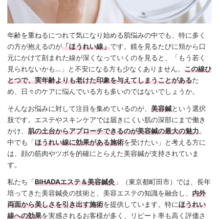
年齢を重ねるにつれて気になり始める肌悩みの中でも、特に多く
の方が抱えるのが
「ほうれい線」
です。鏡を見るたびに頬から口
元にかけて刻まれた線が深くなっていくのを見ると、「もう若く
見られないかも…」と不安になる方も少なくありません。
この線ひ
とつで、実年齢よりも老けた印象を与えてしまうことがある
た
め、日々のケアに悩んでいる方も多いのではないでしょうか。
そんなお悩みに対して注目を集めているのが、
美容鍼
という選択
肢です。エステやスキンケアでは届きにくい肌の深部にまで働き
かけ、
肌の土台からアプローチできるのが美容鍼の最大の魅力
。
中でも「
ほうれい線に効果がある施術
を受けたい」と考える方に
は、顔の筋肉やツボを的確にとらえた美容鍼が支持されていま
す。
私たち「
BIHADAエステ＆美容鍼灸
」（東京都町田市）では、長年
培ってきた美容鍼灸の技術と、美容エステの知識を融合し、
内外
両面から美しさを引き出す施術
を提供しています。特に
ほうれい
線への効果
を実感されるお客様が多く、リピート率も高く評価さ