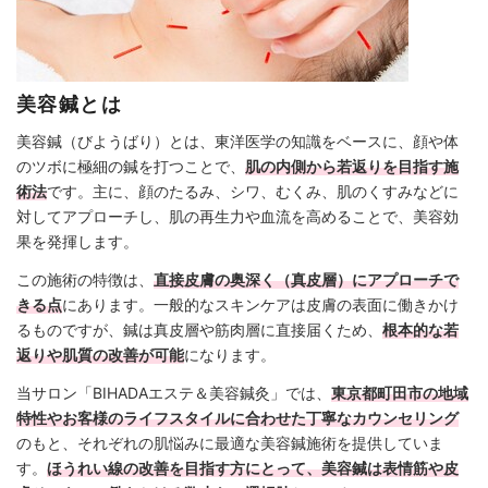
美容鍼とは
美容鍼（びようばり）とは、東洋医学の知識をベースに、顔や体
のツボに極細の鍼を打つことで、
肌の内側から若返りを目指す施
術法
です。主に、顔のたるみ、シワ、むくみ、肌のくすみなどに
対してアプローチし、肌の再生力や血流を高めることで、美容効
果を発揮します。
この施術の特徴は、
直接皮膚の奥深く（真皮層）にアプローチで
きる点
にあります。一般的なスキンケアは皮膚の表面に働きかけ
るものですが、鍼は真皮層や筋肉層に直接届くため、
根本的な若
返りや肌質の改善が可能
になります。
当サロン「BIHADAエステ＆美容鍼灸」では、
東京都町田市の地域
特性やお客様のライフスタイルに合わせた丁寧なカウンセリング
のもと、それぞれの肌悩みに最適な美容鍼施術を提供していま
す。
ほうれい線の改善を目指す方にとって、美容鍼は表情筋や皮