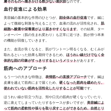
膚そのものへ働きかける数少ない選択肢
なのです。
血行促進による効果
美容鍼の基本的な作用のひとつが、
顔全体の血行促進
です。鍼に
よって微細な刺激を与えることで、血液の流れが活性化され、
肌
細胞へ酸素や栄養素がより届きやすくなります
。その結果、ター
ンオーバー（肌の生まれ変わり）も正常に近づき、肌が持つ本来
の機能が回復していきます。
また、血流が良くなると、肌がワントーン明るくなる、むくみが
取れるといった効果も期待できるため、
ほうれい線だけでなく全
体的な顔の印象がすっきりするというメリット
があります。
筋肉へのアプローチ
もう一つの大きな特徴は、
表情筋への直接アプローチ
です。鍼は
皮膚を越えて筋肉にまで届くため、
硬くなった筋肉を緩めたり、
使われていない筋肉を活性化したりすることが可能
です。
ほうれい線が目立つ方は、頬や口元の筋肉が硬くなっていたり、
逆に衰えてしまっていたりするケースが多いですが、
美容鍼によ
って筋肉の柔軟性や張りを取り戻すことができるため、自然とリ