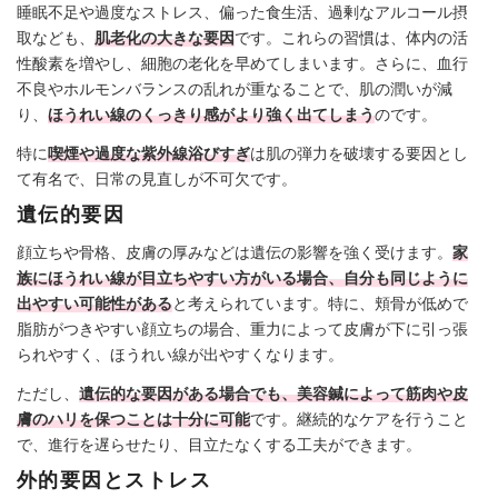
睡眠不足や過度なストレス、偏った食生活、過剰なアルコール摂
取なども、
肌老化の大きな要因
です。これらの習慣は、体内の活
性酸素を増やし、細胞の老化を早めてしまいます。さらに、血行
不良やホルモンバランスの乱れが重なることで、肌の潤いが減
り、
ほうれい線のくっきり感がより強く出てしまう
のです。
特に
喫煙や過度な紫外線浴びすぎ
は肌の弾力を破壊する要因とし
て有名で、日常の見直しが不可欠です。
遺伝的要因
顔立ちや骨格、皮膚の厚みなどは遺伝の影響を強く受けます。
家
族にほうれい線が目立ちやすい方がいる場合、自分も同じように
出やすい可能性がある
と考えられています。特に、頬骨が低めで
脂肪がつきやすい顔立ちの場合、重力によって皮膚が下に引っ張
られやすく、ほうれい線が出やすくなります。
ただし、
遺伝的な要因がある場合でも、美容鍼によって筋肉や皮
膚のハリを保つことは十分に可能
です。継続的なケアを行うこと
で、進行を遅らせたり、目立たなくする工夫ができます。
外的要因とストレス