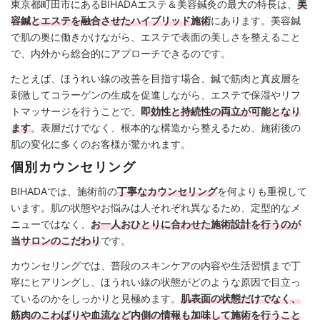
東京都町田市にあるBIHADAエステ＆美容鍼灸の最大の特長は、
美
容鍼とエステを融合させたハイブリッド施術
にあります。美容鍼
で肌の奥に働きかけながら、エステで表面の美しさを整えること
で、内外から総合的にアプローチできるのです。
たとえば、ほうれい線の改善を目指す場合、鍼で筋肉と真皮層を
刺激してコラーゲンの生成を促進しながら、エステで保湿やリフ
トマッサージを行うことで、
即効性と持続性の両立が可能となり
ます
。表層だけでなく、根本的な構造から整えるため、施術後の
肌の変化に多くのお客様が驚かれます。
個別カウンセリング
BIHADAでは、施術前の
丁寧なカウンセリング
を何よりも重視して
います。肌の状態やお悩みは人それぞれ異なるため、定型的なメ
ニューではなく、
お一人おひとりに合わせた施術設計を行うのが
当サロンのこだわり
です。
カウンセリングでは、普段のスキンケアの内容や生活習慣まで丁
寧にヒアリングし、ほうれい線の状態がどのような原因で目立っ
ているのかをしっかりと見極めます。
肌表面の状態だけでなく、
筋肉のこわばりや血流など内側の情報も加味して施術を行うこと