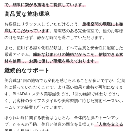
で、結果に繋がる施術をご提供しています。
高品質な施術環境
お客様にリラックスしていただけるよう、
施術空間の環境にも徹
底してこだわっています
。清潔感のある完全個室で、他のお客様
の目を気にせず、静かな時間を過ごしていただけます。
また、使用する鍼や化粧品類は、すべて品質と安全性に配慮した
厳選アイテム。
繊細な顔まわりの施術だからこそ、信頼できる素
材を使用し、お肌に優しい環境を整えております。
継続的なサポート
美容鍼は1回の施術でも変化を感じられることが多いですが、定期
的に通っていただくことで、より高い効果と維持が可能になりま
す。BIHADAエステ＆美容鍼灸では、1回の施術で終わりではな
く、お客様のライフスタイルや美容習慣に応じた施術ペースやホ
ームケアの提案も行っています。
ほうれい線に関する改善はもちろん、全体的な肌のトーンアッ
プ、たるみの予防、美容と健康の両立を見据えた
「人生を支える
美容」
を目指しています。