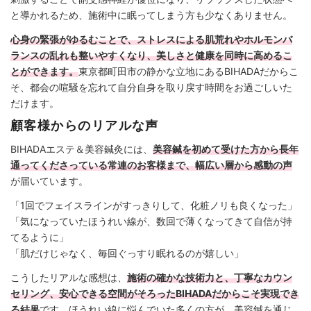
と導かれるため、施術中に眠ってしまう方も少なくありません。
心身の緊張がゆるむことで、ストレスによる肌荒れやホルモンバ
ランスの乱れも整いやすくなり、美しさと健康を同時に高めるこ
とができます。
東京都町田市の静かな立地にあるBIHADAだからこ
そ、都会の喧騒を忘れて自分自身を取り戻す時間をお過ごしいた
だけます。
顧客様からのリアルな声
BIHADAエステ＆美容鍼灸には、
美容鍼を初めて受けた方から長年
通ってくださっている常連のお客様まで、幅広い層から感動の声
が届いています。
「1回でフェイスラインがすっきりして、化粧ノリも良くなった」
「気になっていたほうれい線が、数回で薄くなってきて自信が持
てるように」
「肌だけじゃなく、毎回ぐっすり眠れるのが嬉しい」
こうしたリアルな感想は、
施術の確かな技術力と、丁寧なカウン
セリング、安心できる空間がそろったBIHADAだからこそ実現でき
る結果
です。ほうれい線に悩んでいた多くの方が、美容鍼を通じ