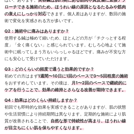
ローチできる施術のため、ほうれい線の原因となるたるみや筋肉
の衰えにしっかり対応
できます。個人差はありますが、数回の施
術で変化を実感される方が多いです。
Q2：施術中に痛みはありますか？
使用する鍼は極めて細いため、ほとんどの方が「チクっとする程
度」「全く痛くない」と感じられています。むしろ心地よくて施
術中に眠ってしまう方もいらっしゃるほどです。痛みが不安な方
にも安心して受けていただけます。
Q3：どのくらいの頻度で通うと効果的ですか？
初めての方はまず
1週間〜10日に1回のペースで3〜5回程度の施術
をおすすめしています。その後は、
月1〜2回のペースで継続的に
ケアを行うことで、効果の維持とさらなる改善が期待できます。
Q4：効果はどのくらい持続しますか？
初回でも即時的な効果を実感できることがありますが、肌の状態
や生活習慣により持続期間は異なります。定期的な施術により肌
質が改善されることで、
自然な形で持続性が高まり、ほうれい線
が目立ちにくい肌を保ちやすくなります。