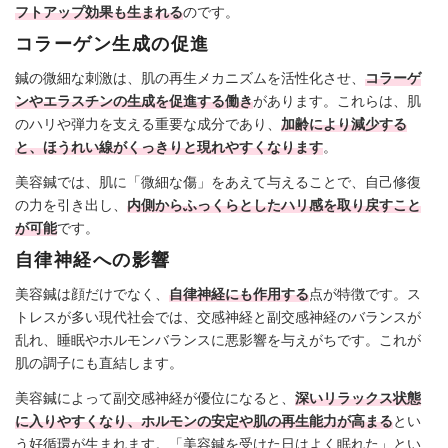
フトアップ効果も生まれる
のです。
コラーゲン生成の促進
鍼の微細な刺激は、肌の再生メカニズムを活性化させ、
コラーゲ
ンやエラスチンの生成を促進する働き
があります。これらは、肌
のハリや弾力を支える重要な成分であり、
加齢により減少する
と、ほうれい線がくっきりと現れやすくなります
。
美容鍼では、肌に「微細な傷」をあえて与えることで、自己修復
の力を引き出し、
内側からふっくらとしたハリ感を取り戻すこと
が可能
です。
自律神経への影響
美容鍼は顔だけでなく、
自律神経にも作用する
点が特徴です。ス
トレスが多い現代社会では、交感神経と副交感神経のバランスが
乱れ、睡眠やホルモンバランスに悪影響を与えがちです。これが
肌の調子にも直結します。
美容鍼によって副交感神経が優位になると、
深いリラックス状態
に入りやすくなり、ホルモンの安定や肌の再生能力が高まる
とい
う好循環が生まれます。「美容鍼を受けた日はよく眠れた」とい