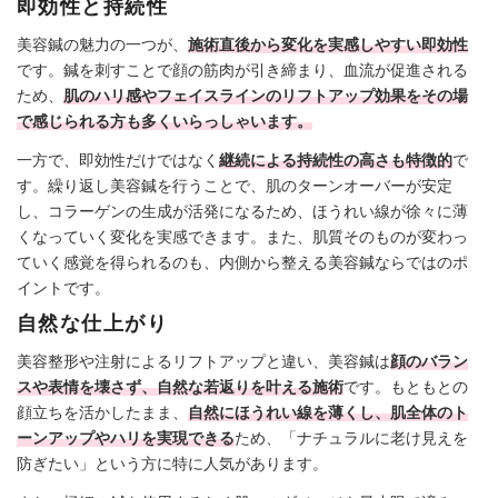
即効性と持続性
美容鍼の魅力の一つが、
施術直後から変化を実感しやすい即効性
です。鍼を刺すことで顔の筋肉が引き締まり、血流が促進される
ため、
肌のハリ感やフェイスラインのリフトアップ効果をその場
で感じられる方も多くいらっしゃいます。
一方で、即効性だけではなく
継続による持続性の高さも特徴的
で
す。繰り返し美容鍼を行うことで、肌のターンオーバーが安定
し、コラーゲンの生成が活発になるため、ほうれい線が徐々に薄
くなっていく変化を実感できます。また、肌質そのものが変わっ
ていく感覚を得られるのも、内側から整える美容鍼ならではのポ
イントです。
自然な仕上がり
美容整形や注射によるリフトアップと違い、美容鍼は
顔のバラン
スや表情を壊さず、自然な若返りを叶える施術
です。もともとの
顔立ちを活かしたまま、
自然にほうれい線を薄くし、肌全体のト
ーンアップやハリを実現できる
ため、「ナチュラルに老け見えを
防ぎたい」という方に特に人気があります。