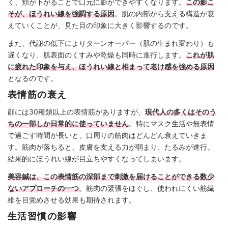
く、頬が下がることで口元に影ができやすくなります。
この影こ
そが、ほうれい線を強調する原因
。肌の内部から支える構造が衰
えていくことが、見た目の印象に大きく影響するのです。
また、代謝の低下によりターンオーバー（肌の生まれ変わり）も
遅くなり、肌表面のくすみや乾燥も同時に進行します。
これが肌
に疲れた印象を与え、ほうれい線と相まって老け感を強める原因
となるのです。
表情筋の衰え
顔には30種類以上の表情筋がありますが、
現代人の多くはそのう
ちの一部しか日常的に使っていません
。特にマスク生活や無表情
で過ごす時間が長いと、口周りの筋肉はどんどん衰えていきま
す。筋肉が落ちると、皮膚を支える力が弱まり、たるみが進行。
結果的にほうれい線が目立ちやすくなってしまいます。
美容鍼は、この表情筋の深部まで刺激を届けることができる数少
ないアプローチの一つ
。筋肉の緊張をほぐし、使われにくい筋繊
維を目覚めさせる効果も期待されます。
生活習慣の影響