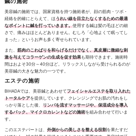
鍼の施術
美容鍼の施術では、国家資格を持つ施術者が、顔の筋肉・ツボ・
経絡を的確にとらえて、ほ
うれい線を目立たなくするための最適
なポイントに鍼を打っていきます。
使用する鍼は髪の毛ほどの細
さで、痛みはほとんどありません。むしろ「心地よくて眠ってし
まった」というお声も多く寄せられています。
また、
筋肉のこわばりを和らげるだけでなく、真皮層に微細な刺
激を与えてコラーゲンの生成を促す効果
も期待できます。施術時
間はおよそ30分～40分ほど。リラックスしながら受けられるのが
美容鍼の大きな魅力の一つです。
エステの施術
BIHADAでは、美容鍼とあわせて
フェイシャルエステを取り入れた
トータルケア
を提供しています。クレンジングでお肌の汚れをし
っかり落とした後、
リンパを流すマッサージや、保湿成分を導入
するパック、マイクロカレントなどの施術
を組み合わせて行いま
す。
このエステパートは、
外側からの美しさを整える役割
を果たすだ