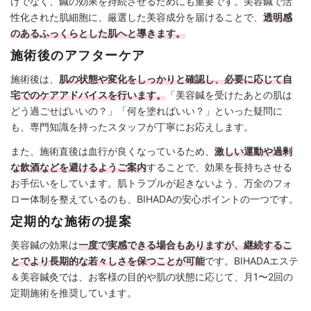
けでなく、鍼の効果を持続させるためにも重要です。美容鍼で活
性化された肌細胞に、厳選した美容成分を届けることで、
透明感
のあるふっくらとした肌へと導きます。
施術後のアフターケア
施術後は、
肌の状態や変化をしっかりと確認し、必要に応じて自
宅でのケアアドバイスを行います。
「美容鍼を受けたあとの肌は
どう過ごせばいいの？」「何を塗ればいい？」といった疑問に
も、専門知識を持ったスタッフが丁寧にお応えします。
また、施術直後は血行が良くなっているため、
激しい運動や過剰
な飲酒などを避けるようご案内
することで、効果を長持ちさせる
お手伝いをしています。肌トラブルが起きないよう、万全のフォ
ロー体制を整えているのも、BIHADAの安心ポイントの一つです。
定期的な施術の提案
美容鍼の効果は
一度で実感できる場合もありますが、継続するこ
とでより長期的な若々しさを保つことが可能
です。BIHADAエステ
＆美容鍼灸では、お客様の目的や肌の状態に応じて、月1〜2回の
定期施術を推奨しています。