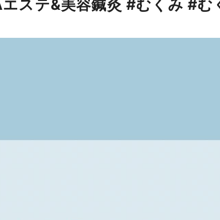
Aエステ&美容鍼灸 #むくみ #