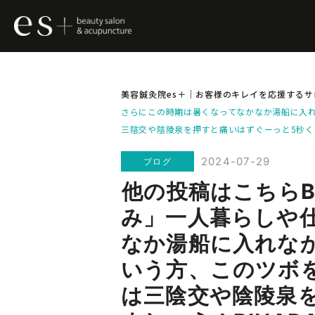
美容鍼灸院es＋｜お客様のキレイを応援するサ
さらにこの時期は暑くなってなかなか湯船に入
三陰交や陰陵泉を押すと痛いはずぐーっと5秒くらい
2024-07-29
ブログ
️他の投稿はこちら
み」一人暮らしや
なか湯船に入れな
いう方、このツボ
は三陰交や陰陵泉