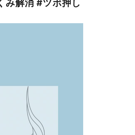
むくみ解消 #ツボ押し