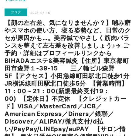
ブログ
2025-05-16
【顔の左右差、気になりませんか？】噛み癖
やスマホの使い方、寝る姿勢など、日常のク
セが原因かも…。美容鍼でやさしく筋肉バラ
ンスを整えて左右差を改善しましょう♪→ ご
予約・詳細はプロフィールリンクから
BIHADAエステ&美容鍼灸⁡【住所】東京都町
田市森野１-39-15 三ノ輪ビル森野
5F【アクセス】小田急線町田駅北口徒歩1分
JR横浜線町田駅北口徒歩5分 ⁡【営業時間】
11：00～21：00(新規最終受付19：
00) ⁡【定休日】不定休 ⁡【クレジットカー
ド】VISA／MasterCard／JCB／
American Express／Diners／銀聯／
Discover／ALIPAY/微真支付/d払
い/PayPay/LINEpay/auPAY 【サロン情