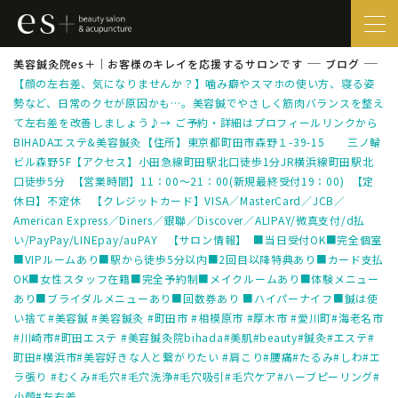
美容鍼灸院es＋｜お客様のキレイを応援するサロンです
ブログ
【顔の左右差、気になりませんか？】噛み癖やスマホの使い方、寝る姿
勢など、日常のクセが原因かも…。美容鍼でやさしく筋肉バランスを整え
て左右差を改善しましょう♪→ ご予約・詳細はプロフィールリンクから
BIHADAエステ&美容鍼灸⁡【住所】東京都町田市森野１-39-15 三ノ輪
ビル森野5F【アクセス】小田急線町田駅北口徒歩1分JR横浜線町田駅北
口徒歩5分 ⁡【営業時間】11：00～21：00(新規最終受付19：00) ⁡【定
休日】不定休 ⁡【クレジットカード】VISA／MasterCard／JCB／
American Express／Diners／銀聯／Discover／ALIPAY/微真支付/d払
い/PayPay/LINEpay/auPAY 【サロン情報】 ■当日受付OK■完全個室
■VIPルームあり■駅から徒歩5分以内■2回目以降特典あり■カード支払
OK■女性スタッフ在籍■完全予約制■メイクルームあり■体験メニュー
あり■ブライダルメニューあり■回数券あり ■ハイパーナイフ■鍼は使
い捨て⁡#美容鍼 #美容鍼灸 #町田市 #相模原市 #厚木市 #愛川町#海老名市
#川崎市#町田エステ #美容鍼灸院bihada#美肌#beauty#鍼灸#エステ#
町田#横浜市#美容好きな人と繋がりたい #肩こり#腰痛#たるみ#しわ#エ
ラ張り #むくみ#毛穴#毛穴洗浄#毛穴吸引#毛穴ケア#ハーブピーリング#
小顔#左右差