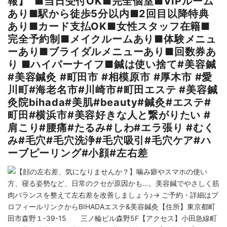
報】 ■当日受付OK■完全個室■VIPルーム
あり■駅から徒歩5分以内■2回目以降特典
あり■カード支払OK■女性スタッフ在籍■
完全予約制■メイクルームあり■体験メニュ
ーあり■ブライダルメニューあり■回数券あ
り ■ハイパーナイフ■鍼は使い捨て⁡#美容鍼
#美容鍼灸 #町田市 #相模原市 #厚木市 #愛
川町#海老名市#川崎市#町田エステ #美容鍼
灸院bihada#美肌#beauty#鍼灸#エステ#
町田#横浜市#美容好きな人と繋がりたい #
肩こり#腰痛#たるみ#しわ#エラ張り #むく
み#毛穴#毛穴洗浄#毛穴吸引#毛穴ケア#ハ
ーブピーリング#小顔#左右差