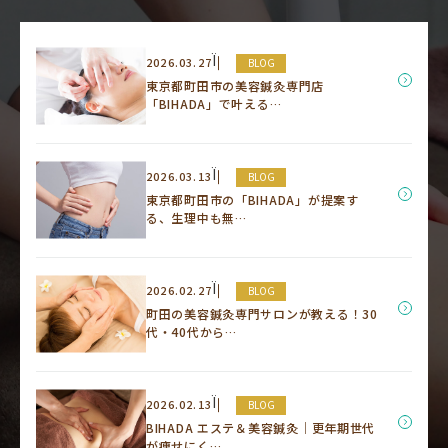
Ï
2026.03.27
BLOG
東京都町田市の美容鍼灸専門店
「BIHADA」で叶える…
Ï
2026.03.13
BLOG
東京都町田市の「BIHADA」が提案す
る、生理中も無…
Ï
2026.02.27
BLOG
町田の美容鍼灸専門サロンが教える！30
代・40代から…
Ï
2026.02.13
BLOG
BIHADA エステ＆美容鍼灸｜更年期世代
が痩せにく…