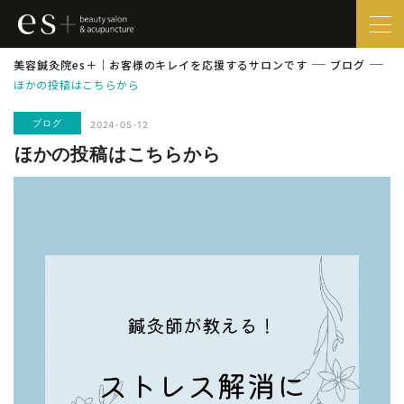
美容鍼灸院es＋｜お客様のキレイを応援するサロンです
ブログ
️
ほかの投稿はこちらから
ブログ
2024-05-12
️ほかの投稿はこちらから