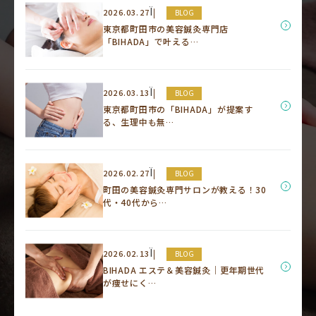
Ï
2026.03.27
BLOG
東京都町田市の美容鍼灸専門店
「BIHADA」で叶える…
Ï
2026.03.13
BLOG
東京都町田市の「BIHADA」が提案す
る、生理中も無…
Ï
2026.02.27
BLOG
町田の美容鍼灸専門サロンが教える！30
代・40代から…
Ï
2026.02.13
BLOG
BIHADA エステ＆美容鍼灸｜更年期世代
が痩せにく…