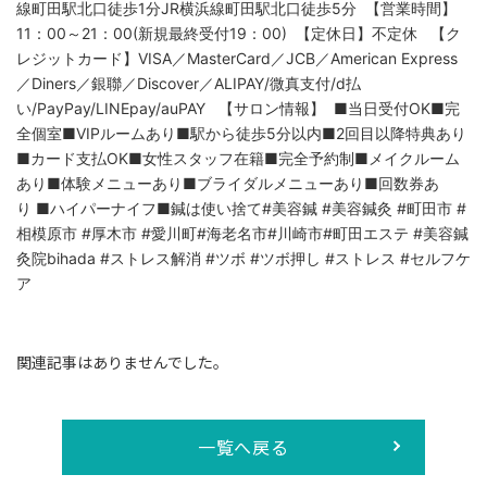
線町田駅北口徒歩1分JR横浜線町田駅北口徒歩5分 ⁡【営業時間】
11：00～21：00(新規最終受付19：00) ⁡【定休日】不定休 ⁡【ク
レジットカード】VISA／MasterCard／JCB／American Express
／Diners／銀聯／Discover／ALIPAY/微真支付/d払
い/PayPay/LINEpay/auPAY 【サロン情報】 ■当日受付OK■完
全個室■VIPルームあり■駅から徒歩5分以内■2回目以降特典あり
■カード支払OK■女性スタッフ在籍■完全予約制■メイクルーム
あり■体験メニューあり■ブライダルメニューあり■回数券あ
り ■ハイパーナイフ■鍼は使い捨て⁡#美容鍼 #美容鍼灸 #町田市 #
相模原市 #厚木市 #愛川町#海老名市#川崎市#町田エステ #美容鍼
灸院bihada #ストレス解消 #ツボ #ツボ押し #ストレス #セルフケ
ア
関連記事はありませんでした。
一覧へ戻る