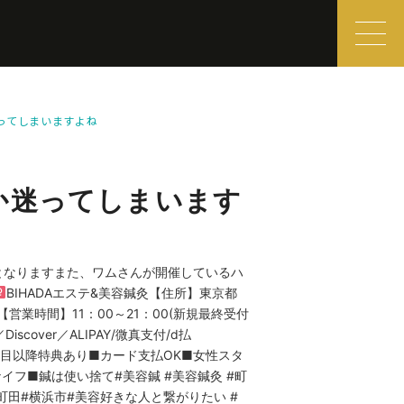
ってしまいますよね
か迷ってしまいます
となりますまた、ワムさんが開催しているハ
BIHADAエステ&美容鍼灸⁡【住所】東京都
営業時間】11：00～21：00(新規最終受付
Discover／ALIPAY/微真支付/d払
■2回目以降特典あり■カード支払OK■女性スタ
フ■鍼は使い捨て⁡#美容鍼 #美容鍼灸 #町
テ#町田#横浜市#美容好きな人と繋がりたい #