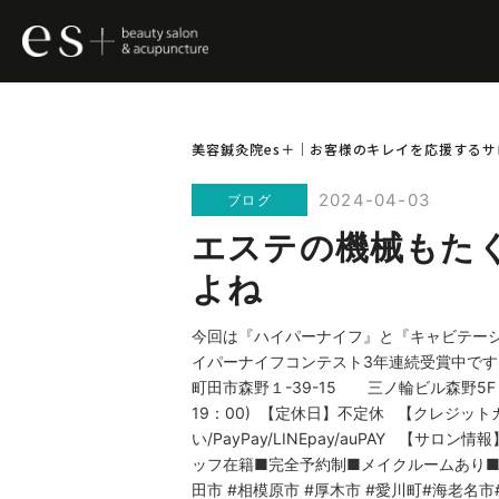
美容鍼灸院es＋｜お客様のキレイを応援するサ
2024-04-03
ブログ
エステの機械もた
よね
今回は『ハイパーナイフ』と『キャビテー
イパーナイフコンテスト3年連続受賞中です
町田市森野１-39-15 三ノ輪ビル森野5
19：00) ⁡【定休日】不定休 ⁡【クレジットカード
い/PayPay/LINEpay/auPAY 
ッフ在籍■完全予約制■メイクルームあり■体
田市 #相模原市 #厚木市 #愛川町#海老名市