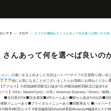
ロンです
ブログ
エステの機械もたくさんあって何を選べば良いのか迷
くさんあって何を選べば良いの
ション』の違いをまとめました当店はハイパーナイフの正規取り扱い店
他にも気になることがございましたらお気軽にお尋ねください‍
F【アクセス】小田急線町田駅北口徒歩1分JR横浜線町田駅北口徒歩5分 ⁡【
】VISA／MasterCard／JCB／American Express／Diners／銀聯／
【サロン情報】 ■当日受付OK■完全個室■VIPルームあり■駅から徒歩5分以内
験メニューあり■ブライダルメニューあり■回数券あり ■ハイパーナイ
#川崎市#町田エステ #美容鍼灸院bihada#美肌#beauty#鍼灸#エス