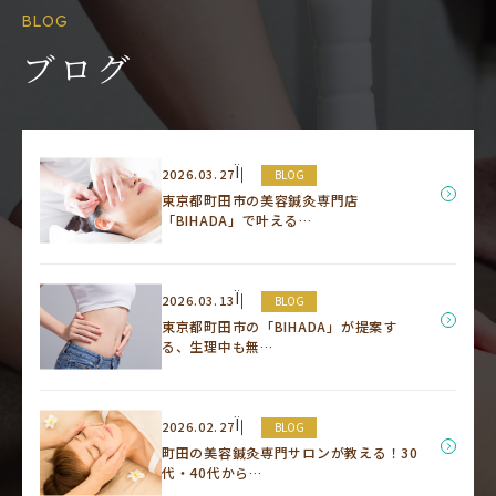
BLOG
ブログ
Ï
2026.03.27
BLOG
東京都町田市の美容鍼灸専門店
「BIHADA」で叶える…
Ï
2026.03.13
BLOG
東京都町田市の「BIHADA」が提案す
る、生理中も無…
Ï
2026.02.27
BLOG
町田の美容鍼灸専門サロンが教える！30
代・40代から…