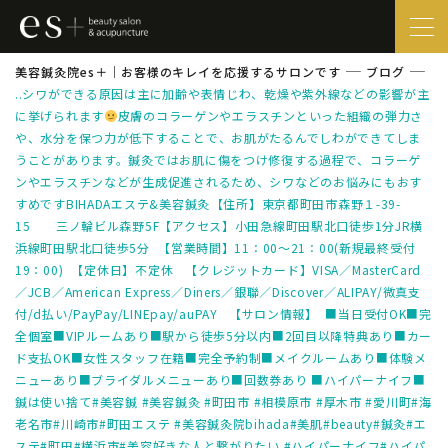
美容鍼灸院es＋｜お客様のキレイを応援するサロンです
ブログ
..シワができる原因は主に加齢や表情じわ、乾燥や紫外線などの影響が主
に挙げられます
皮膚のコラーゲンやエラスチンといった組織の弾力さ
や、水分を保つ力が低下することで、お肌がたるんでしわができてしま
うことがあります。鍼灸ではお肌に傷をつけ修復する過程で、コラーゲ
ンやエラスチンなどが生成促進されるため、シワなどのお悩みにもおす
すめですBIHADAエステ&美容鍼灸⁡【住所】東京都町田市森野１-39-
15 三ノ輪ビル森野5F【アクセス】小田急線町田駅北口徒歩1分JR横
浜線町田駅北口徒歩5分 ⁡【営業時間】11：00～21：00(新規最終受付
19：00) ⁡【定休日】不定休 ⁡【クレジットカード】VISA／MasterCard
／JCB／American Express／Diners／銀聯／Discover／ALIPAY/微真支
付/d払い/PayPay/LINEpay/auPAY 【サロン情報】 ■当日受付OK■完
全個室■VIPルームあり■駅から徒歩5分以内■2回目以降特典あり■カー
ド支払OK■女性スタッフ在籍■完全予約制■メイクルームあり■体験メ
ニューあり■ブライダルメニューあり■回数券あり ■ハイパーナイフ■
鍼は使い捨て⁡#美容鍼 #美容鍼灸 #町田市 #相模原市 #厚木市 #愛川町#海
老名市#川崎市#町田エステ #美容鍼灸院bihada#美肌#beauty#鍼灸#エ
ステ#町田#横浜市#美容好きな人と繋がりたい #ハイパーナイフ#ハイパ