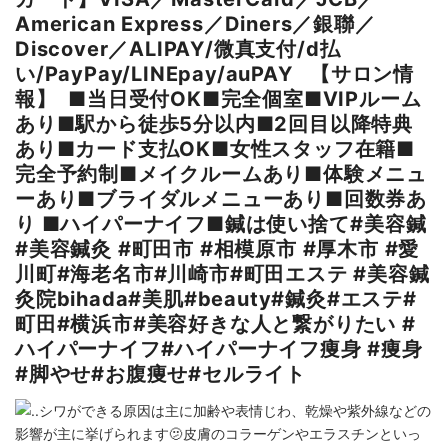
American Express／Diners／銀聯／
Discover／ALIPAY/微真支付/d払
い/PayPay/LINEpay/auPAY 【サロン情
報】 ■当日受付OK■完全個室■VIPルーム
あり■駅から徒歩5分以内■2回目以降特典
あり■カード支払OK■女性スタッフ在籍■
完全予約制■メイクルームあり■体験メニュ
ーあり■ブライダルメニューあり■回数券あ
り ■ハイパーナイフ■鍼は使い捨て⁡#美容鍼
#美容鍼灸 #町田市 #相模原市 #厚木市 #愛
川町#海老名市#川崎市#町田エステ #美容鍼
灸院bihada#美肌#beauty#鍼灸#エステ#
町田#横浜市#美容好きな人と繋がりたい #
ハイパーナイフ#ハイパーナイフ痩身 #痩身
#脚やせ#お腹痩せ#セルライト