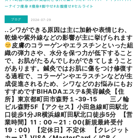
ーナイフ痩身 #痩身#脚やせ#お腹痩せ#セルライト
ブログ
2024-07-29
..シワができる原因は主に加齢や表情じわ、
乾燥や紫外線などの影響が主に挙げられます
皮膚のコラーゲンやエラスチンといった組
織の弾力さや、水分を保つ力が低下すること
で、お肌がたるんでしわができてしまうこと
があります。鍼灸ではお肌に傷をつけ修復す
る過程で、コラーゲンやエラスチンなどが生
成促進されるため、シワなどのお悩みにもお
すすめですBIHADAエステ&美容鍼灸⁡【住
所】東京都町田市森野１-39-15 三ノ輪
ビル森野5F【アクセス】小田急線町田駅北
口徒歩1分JR横浜線町田駅北口徒歩5分 ⁡【営
業時間】11：00～21：00(新規最終受付
19：00) ⁡【定休日】不定休 ⁡【クレジット
カード】VISA／MasterCard／JCB／