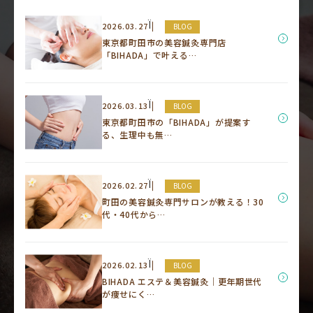
Ï
2026.03.27
BLOG
東京都町田市の美容鍼灸専門店
「BIHADA」で叶える…
Ï
2026.03.13
BLOG
東京都町田市の「BIHADA」が提案す
る、生理中も無…
Ï
2026.02.27
BLOG
町田の美容鍼灸専門サロンが教える！30
代・40代から…
Ï
2026.02.13
BLOG
BIHADA エステ＆美容鍼灸｜更年期世代
が痩せにく…