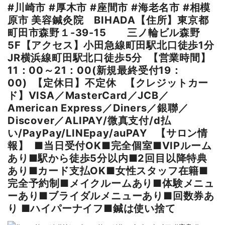
#川崎市 #厚木市 #座間市 #海老名市 #相模
原市 美容鍼灸院 BIHADA【住所】東京都
町田市森野１-39-15 三ノ輪ビル森野
5F【アクセス】小田急線町田駅北口徒歩1分
JR横浜線町田駅北口徒歩5分 【営業時間】
11：00～21：00(新規最終受付19：
00) 【定休日】不定休 【クレジットカー
ド】VISA／MasterCard／JCB／
American Express／Diners／銀聯／
Discover／ALIPAY/微真支付/d払
い/PayPay/LINEpay/auPAY 【サロン情
報】 ■当日受付OK■完全個室■VIPルーム
あり■駅から徒歩5分以内■2回目以降特典
あり■カード支払OK■女性スタッフ在籍■
完全予約制■メイクルームあり■体験メニュ
ーあり■ブライダルメニューあり■回数券あ
り ■ハイパーナイフ■鍼は使い捨て