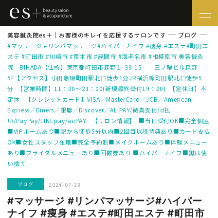
美容鍼灸院es＋｜お客様のキレイを応援するサロンです
ブログ
#マッサージ #リンパマッサージ#ハイパーナイフ #痩身 #エステ#町田エ
ステ #町田市 #川崎市 #厚木市 #座間市 #海老名市 #相模原市 美容鍼灸
院 BIHADA【住所】東京都町田市森野１-39-15 三ノ輪ビル森野
5F【アクセス】小田急線町田駅北口徒歩1分JR横浜線町田駅北口徒歩5
分 【営業時間】11：00～21：00(新規最終受付19：00) 【定休日】不
定休 【クレジットカード】VISA／MasterCard／JCB／American
Express／Diners／銀聯／Discover／ALIPAY/微真支付/d払
い/PayPay/LINEpay/auPAY 【サロン情報】 ■当日受付OK■完全個室
■VIPルームあり■駅から徒歩5分以内■2回目以降特典あり■カード支払
OK■女性スタッフ在籍■完全予約制■メイクルームあり■体験メニュー
あり■ブライダルメニューあり■回数券あり ■ハイパーナイフ■鍼は使
い捨て
ブログ
2024-07-29
#マッサージ #リンパマッサージ#ハイパー
ナイフ #痩身 #エステ#町田エステ #町田市