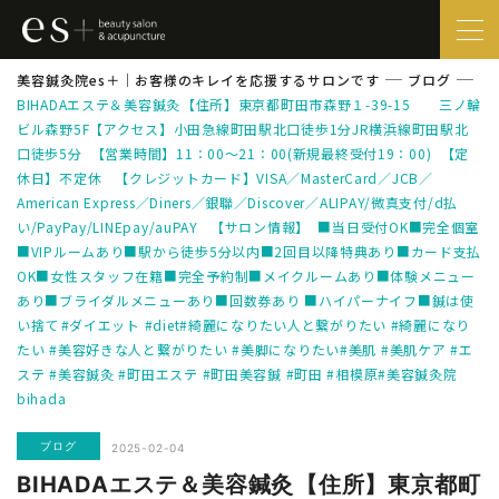
美容鍼灸院es＋｜お客様のキレイを応援するサロンです
ブログ
BIHADAエステ＆美容鍼灸⁡【住所】東京都町田市森野１-39-15 三ノ輪
ビル森野5F【アクセス】小田急線町田駅北口徒歩1分JR横浜線町田駅北
口徒歩5分 ⁡【営業時間】11：00～21：00(新規最終受付19：00) ⁡【定
休日】不定休 ⁡【クレジットカード】VISA／MasterCard／JCB／
American Express／Diners／銀聯／Discover／ALIPAY/微真支付/d払
い/PayPay/LINEpay/auPAY 【サロン情報】 ■当日受付OK■完全個室
■VIPルームあり■駅から徒歩5分以内■2回目以降特典あり■カード支払
OK■女性スタッフ在籍■完全予約制■メイクルームあり■体験メニュー
あり■ブライダルメニューあり■回数券あり ■ハイパーナイフ■鍼は使
い捨て⁡⁡#ダイエット #diet#綺麗になりたい人と繋がりたい #綺麗になり
たい #美容好きな人と繋がりたい #美脚になりたい#美肌 #美肌ケア #エ
ステ #美容鍼灸 #町田エステ #町田美容鍼 #町田 #相模原#美容鍼灸院
bihada
ブログ
2025-02-04
BIHADAエステ＆美容鍼灸⁡【住所】東京都町