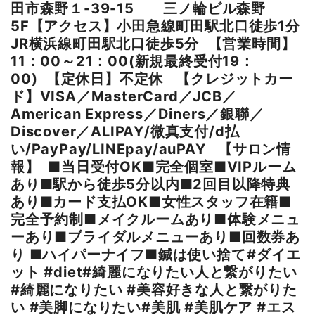
田市森野１-39-15 三ノ輪ビル森野
5F【アクセス】小田急線町田駅北口徒歩1分
JR横浜線町田駅北口徒歩5分 ⁡【営業時間】
11：00～21：00(新規最終受付19：
00) ⁡【定休日】不定休 ⁡【クレジットカー
ド】VISA／MasterCard／JCB／
American Express／Diners／銀聯／
Discover／ALIPAY/微真支付/d払
い/PayPay/LINEpay/auPAY 【サロン情
報】 ■当日受付OK■完全個室■VIPルーム
あり■駅から徒歩5分以内■2回目以降特典
あり■カード支払OK■女性スタッフ在籍■
完全予約制■メイクルームあり■体験メニュ
ーあり■ブライダルメニューあり■回数券あ
り ■ハイパーナイフ■鍼は使い捨て⁡⁡#ダイエ
ット #diet#綺麗になりたい人と繋がりたい
#綺麗になりたい #美容好きな人と繋がりた
い #美脚になりたい#美肌 #美肌ケア #エス