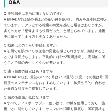
Q&A
Q 美容鍼灸は本当に痛くないのですか
A BIHADAでは髪の毛ほどの細い鍼を使用し、痛みを最小限に抑え
ています。チクッとする程度の刺激を感じる場合はありますが、
多くの方が「想像よりも快適だった」と感じられています。施術
中に眠ってしまう方も少なくありません。
Q 効果はどのくらい持続しますか
A 初回でも肌のハリや血色の変化を感じられますが、継続するこ
とでより長持ちします。平均的には1〜2週間持続し、定期的に通
うことで肌の再生サイクルが整います。
Q 通う頻度の目安はありますか
A BIHADAでは、最初の1〜2ヶ月は2〜3週間に1度、その後は月1回
程度のメンテナンスをおすすめしています。体質や目的に合わせ
た最適な頻度をご提案しています。
Q 鍼の衛生面が気になります
A すべてディスポーザブル（使い捨て）の鍼を使用しており、施
術ごとに開封しています。サロン内の消毒も徹底し、国家資格を