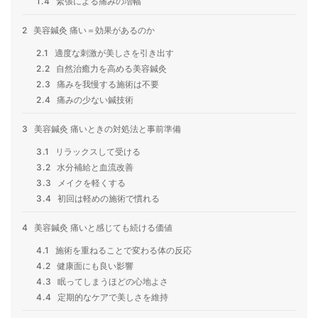
1.4
緊張による痛みの増幅
2
美容鍼灸 痛い＝効果があるのか
2.1
適度な刺激が美しさを引き出す
2.2
自然治癒力を高める美容鍼灸
2.3
痛みを我慢する施術は不要
2.4
痛みの少ない鍼技術
3
美容鍼灸 痛いときの対処法と事前準備
3.1
リラックスして受ける
3.2
水分補給と血流改善
3.3
メイクを軽くする
3.4
初回は軽めの施術で慣れる
4
美容鍼灸 痛いと感じても続ける価値
4.1
施術を重ねることで変わる体の反応
4.2
健康面にも良い影響
4.3
眠ってしまうほどの心地よさ
4.4
定期的なケアで美しさを維持