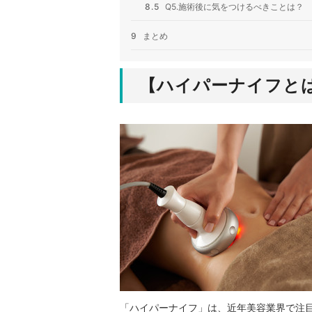
8.5
Q5.施術後に気をつけるべきことは？
9
まとめ
【ハイパーナイフと
「ハイパーナイフ」は、近年美容業界で注