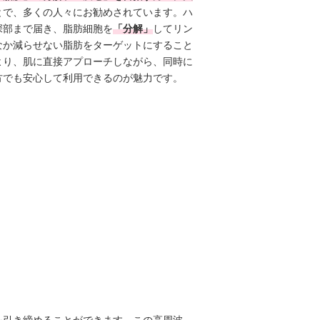
とで、多くの人々にお勧めされています。ハ
深部まで届き、脂肪細胞を
「分解」
してリン
なか減らせない脂肪をターゲットにすること
より、肌に直接アプローチしながら、同時に
方でも安心して利用できるのが魅力です。
を引き締めることができます。この高周波