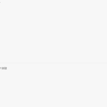
”
フ体験