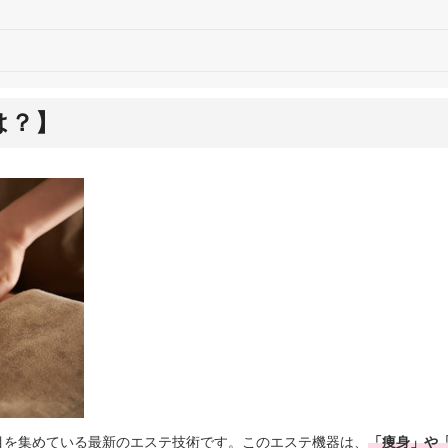
は？】
目を集めている最新のエステ技術です。このエステ機器は、
「痩身」や