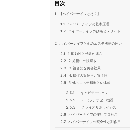
目次
1
【ハイパーナイフとは？】
1.1
ハイパーナイフの基本原理
1.2
ハイパーナイフの効果とメリット
2
ハイパーナイフと他のエステ機器の違い
2.1
1. 即効性と効果の速さ
2.2
2. 施術中の快適さ
2.3
3. 複合的な美容効果
2.4
4. 操作の簡便さと安全性
2.5
5. 他のエステ機器との比較
2.5.1
・キャビテーション
2.5.2
・RF（ラジオ波）機器
2.5.3
・クライオリポライシス
2.6
ハイパーナイフの施術プロセス
2.7
ハイパーナイフの安全性と副作用