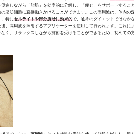
を促進しながら「脂肪」を効率的に分解し、「痩せ」をサポートするこ
内の脂肪細胞に直接働きかけることができます。この高周波は、体内の
り、特に
セルライトや部分痩せに効果的
で、通常のダイエットではなか
た後、高周波を照射するアプリケーターを使用して行われます。これに
少なく、リラックスしながら施術を受けることができるため、初めての
テ機器で、主に
「高周波」
という特殊な電波を使って脂肪を減らし、肌