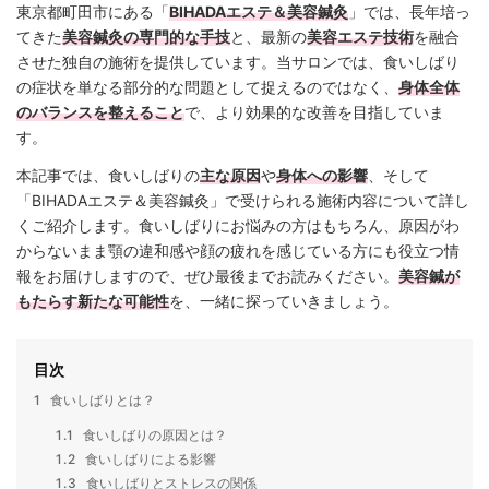
東京都町田市にある「
BIHADAエステ＆美容鍼灸
」では、長年培っ
てきた
美容鍼灸の専門的な手技
と、最新の
美容エステ技術
を融合
させた独自の施術を提供しています。当サロンでは、食いしばり
の症状を単なる部分的な問題として捉えるのではなく、
身体全体
のバランスを整えること
で、より効果的な改善を目指していま
す。
本記事では、食いしばりの
主な原因
や
身体への影響
、そして
「BIHADAエステ＆美容鍼灸」で受けられる施術内容について詳し
くご紹介します。食いしばりにお悩みの方はもちろん、原因がわ
からないまま顎の違和感や顔の疲れを感じている方にも役立つ情
報をお届けしますので、ぜひ最後までお読みください。
美容鍼が
もたらす新たな可能性
を、一緒に探っていきましょう。
目次
1
食いしばりとは？
1.1
食いしばりの原因とは？
1.2
食いしばりによる影響
1.3
食いしばりとストレスの関係