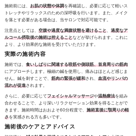
施術前には、
お肌の状態や体調
を再確認し、必要に応じて軽いス
トレッチやリラックスのための深呼吸を行います。また、メイク
を落とす必要がある場合は、当サロンで対応可能です。
注意点としては、
空腹や過度な満腹状態を避けること
、
過度なア
ルコール摂取後の施術は控えること
などが挙げられます。これに
より、より効果的な施術を受けていただけます。
実際の施術内容
施術では、
食いしばりに関連する咬筋や側頭筋、首肩周りの筋肉
にアプローチします。極細の鍼を使用し、痛みはほとんど感じま
せん。鍼を刺すことで、
筋肉の緊張が緩和
され、
血流やリンパの
流れが促進
されます。
さらに、必要に応じて
フェイシャルマッサージ
や
温熱療法
を組み
合わせることで、より深いリラクゼーション効果を得ることがで
きます。施術時間はおおよそ60分程度で、
施術直後に顎周りの軽
さ
を実感される方も多いです。
施術後のケアとアドバイス