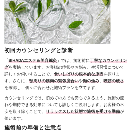
初回カウンセリングと診断
「
BIHADAエステ＆美容鍼灸
」では、施術前に
丁寧なカウンセリン
グ
を実施しています。お客様の症状やお悩み、生活習慣について
詳しくお伺いすることで、
食いしばりの根本的な原因
を探りま
す。さらに、
顎周りの筋肉の緊張度合い
や
顔の歪み
、
咬筋の硬さ
を確認し、個々に合わせた施術プランを立てます。
カウンセリングでは、初めての方でも安心できるよう、施術の流
れや期待できる効果についても詳しくご説明します。お客様の不
安を取り除くことで、
リラックスした状態で施術を受ける準備
が
整います。
施術前の準備と注意点