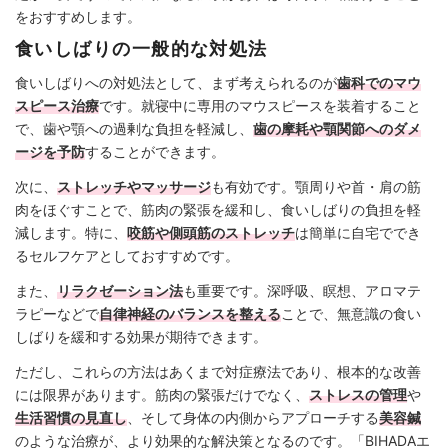
をおすすめします。
食いしばりの一般的な対処法
食いしばりへの対処法として、まず考えられるのが
歯科でのマウ
スピース治療
です。就寝中に専用のマウスピースを装着すること
で、歯や顎への過剰な負担を軽減し、
歯の摩耗や顎関節へのダメ
ージを予防
することができます。
次に、
ストレッチやマッサージ
も有効です。顎周りや首・肩の筋
肉をほぐすことで、筋肉の緊張を緩和し、食いしばりの負担を軽
減します。特に、
咬筋や側頭筋のストレッチ
は簡単に自宅ででき
るセルフケアとしておすすめです。
また、
リラクゼーション法
も重要です。深呼吸、瞑想、アロマテ
ラピーなどで
自律神経のバランスを整える
ことで、無意識の食い
しばりを緩和する効果が期待できます。
ただし、これらの方法はあくまで対症療法であり、根本的な改善
には限界があります。筋肉の緊張だけでなく、
ストレスの管理
や
生活習慣の見直し
、そして身体の内側からアプローチする
美容鍼
のような治療が、より効果的な解決策となるのです。「BIHADAエ