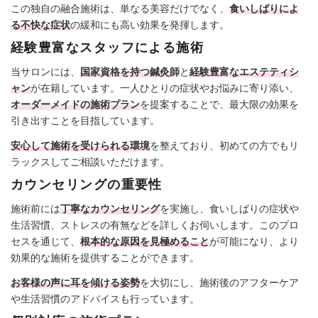
この独自の融合施術は、単なる美容だけでなく、
食いしばりによ
る不快な症状
の緩和にも高い効果を発揮します。
経験豊富なスタッフによる施術
当サロンには、
国家資格を持つ鍼灸師
と
経験豊富なエステティシ
ャン
が在籍しています。一人ひとりの症状やお悩みに寄り添い、
オーダーメイドの施術プラン
を提案することで、最大限の効果を
引き出すことを目指しています。
安心して施術を受けられる環境
を整えており、初めての方でもリ
ラックスしてご相談いただけます。
カウンセリングの重要性
施術前には
丁寧なカウンセリング
を実施し、食いしばりの症状や
生活習慣、ストレスの有無などを詳しくお伺いします。このプロ
セスを通じて、
根本的な原因を見極めること
が可能になり、より
効果的な施術を提供することができます。
お客様の声に耳を傾ける姿勢
を大切にし、施術後のアフターケア
や生活習慣のアドバイスも行っています。