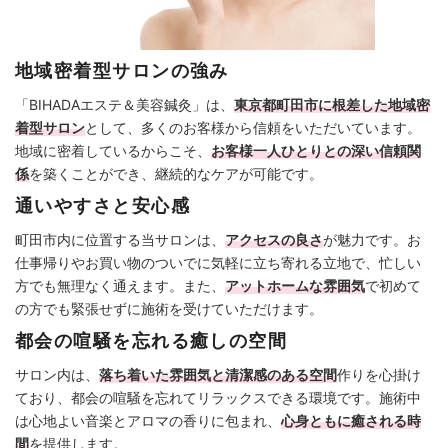
地域密着型サロンの強み
「BIHADAエステ＆美容鍼灸」は、
東京都町田市に根差した地域密
着型サロン
として、多くのお客様から信頼をいただいています。
地域に密着しているからこそ、
お客様一人ひとりとの深い信頼関
係
を築くことができ、継続的なケアが可能です。
通いやすさと安心感
町田市内に位置する当サロンは、
アクセスの良さ
が魅力です。お
仕事帰りやお買い物のついでに気軽に立ち寄れる立地で、忙しい
方でも無理なく通えます。また、
アットホームな雰囲気
で初めて
の方でも緊張せずに施術を受けていただけます。
都会の喧騒を忘れる癒しの空間
サロン内は、
落ち着いた雰囲気と清潔感のある空間
作りを心掛け
ており、都会の喧騒を忘れてリラックスできる環境です。施術中
は心地よい音楽とアロマの香りに包まれ、
心身ともに癒される時
間
を提供します。