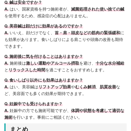
Q. 鍼は安全ですか？
A.
はい、国家資格を持つ施術者が、
滅菌処理された使い捨ての鍼
を使用するため、感染症の心配はありません。
Q. 美容鍼は顔だけに効果があるのですか？
A.
いいえ、顔だけでなく、
首・肩・頭皮などの筋肉の緊張緩和
に
も効果があります。食いしばりによる肩こりや頭痛の改善も期待
できます。
Q. 施術後に気を付けることはありますか？
A.
施術後は
激しい運動やアルコール摂取
を避け、
十分な水分補給
と
リラックスした時間
を過ごすことをおすすめします。
Q. 食いしばり以外にも効果はありますか？
A.
はい、美容鍼は
リフトアップ効果
や
むくみ解消
、
肌質改善
な
ど、美容面でも多くの効果が期待できます。
Q. 妊娠中でも受けられますか？
A.
妊娠中の方でも施術可能ですが、
体調や状態を考慮して適切な
施術
を行います。事前にご相談ください。
まとめ