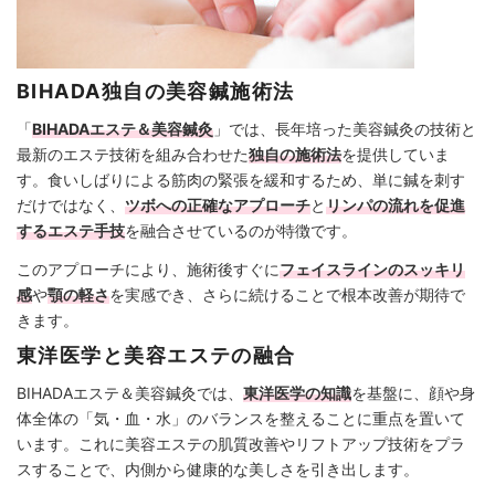
BIHADA独自の美容鍼施術法
「
BIHADAエステ＆美容鍼灸
」では、長年培った美容鍼灸の技術と
最新のエステ技術を組み合わせた
独自の施術法
を提供していま
す。食いしばりによる筋肉の緊張を緩和するため、単に鍼を刺す
だけではなく、
ツボへの正確なアプローチ
と
リンパの流れを促進
するエステ手技
を融合させているのが特徴です。
このアプローチにより、施術後すぐに
フェイスラインのスッキリ
感
や
顎の軽さ
を実感でき、さらに続けることで根本改善が期待で
きます。
東洋医学と美容エステの融合
BIHADAエステ＆美容鍼灸では、
東洋医学の知識
を基盤に、顔や身
体全体の「気・血・水」のバランスを整えることに重点を置いて
います。これに美容エステの肌質改善やリフトアップ技術をプラ
スすることで、内側から健康的な美しさを引き出します。