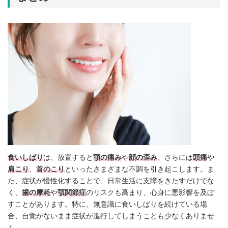
食いしばり
は、放置すると
顎の痛み
や
顔の歪み
、さらには
頭痛
や
肩こり
、
首のこり
といったさまざまな不調を引き起こします。ま
た、症状が慢性化することで、日常生活に支障をきたすだけでな
く、
歯の摩耗
や
顎関節症
のリスクも高まり、心身に悪影響を及ぼ
すことがあります。特に、無意識に食いしばりを続けている場
合、自覚がないまま症状が進行してしまうことも少なくありませ
ん。