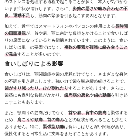
のストレスを処理する過程で起こることが多く、本人が気づかな
いまま症状が進行します。さらに、
姿勢の悪さや噛み合わせの不
良、運動不足
も、筋肉の緊張を引き起こす要因となります。
加えて、近年ではスマートフォンやパソコンの使用による
長時間
の画面凝視
が、首や肩、顎に余計な負担をかけることで食いしば
りの原因になっているとも指摘されています。このように、食い
しばりは単一の要因ではなく、
複数の要素が複雑に絡み合うこと
で発生
することが多いのです。
食いしばりによる影響
食いしばりは、顎関節症や歯の摩耗だけでなく、さまざまな身体
の不調を引き起こします。強い力で歯を噛み締め続けることで、
歯がすり減ったり、ひび割れたり
することがあります。さらに、
歯茎にも過剰な負担がかかり、
歯周病の悪化
や
歯の動揺
を引き起
こすこともあります。
また、顎周りの筋肉だけでなく、
首や肩、背中の筋肉
も緊張する
ため、
肩こりや頭痛、首の痛み
などの症状が現れることも少なく
ありません。特に、
緊張型頭痛
は食いしばりと深い関連があり、
慢性化すると日常生活に支障をきたすことがあります。