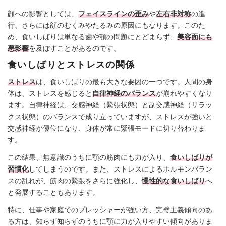
顔への影響としては、
フェイスラインの歪み
や
左右非対称
の進
行、さらには顔のむくみやたるみの原因にもなります。このた
め、食いしばりは単なる歯や顎の問題にとどまらず、
美容面にも
悪影響
を及ぼすことがあるのです。
食いしばりとストレスの関係
ストレス
は、食いしばりの最も大きな要因の一つです。人間の身
体は、ストレスを感じると
自律神経のバランス
が崩れやすくなり
ます。自律神経は、交感神経（緊張状態）と副交感神経（リラッ
クス状態）のバランスで成り立っていますが、ストレスが強いと
交感神経が優位になり、身体が常に緊張モードに切り替わりま
す。
この結果、無意識のうちに顎の筋肉にも力が入り、
食いしばりが
習慣化
してしまうのです。また、ストレスによるホルモンバラン
スの乱れが、筋肉の緊張をさらに強化し、
慢性的な食いしばり
へ
と発展することもあります。
特に、仕事や家庭でのプレッシャーが強い方、完璧主義傾向のあ
る方は、知らず知らずのうちに顎に力が入りやすい傾向がありま