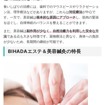
食いしばりの治療には、歯科でのマウスピースやリラクゼーショ
ン法、理学療法などがありますが、これらは
対症療法
が中心で
す。一方で、美容鍼は
根本的な原因にアプローチ
し、筋肉の緊張
をほぐし、自律神経のバランスを整えることができます。
また、美容鍼は
副作用が少なく、自然治癒力を利用した安全な方
法
である点も大きな特徴です。薬物療法と異なり、身体への負担
が少ないため、長期間の継続が可能です。
BIHADAエステ＆美容鍼灸の特長