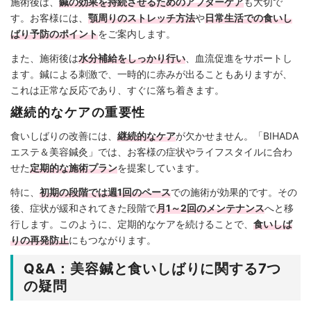
施術後は、
鍼の効果を持続させるためのアフターケア
も大切で
す。お客様には、
顎周りのストレッチ方法
や
日常生活での食いし
ばり予防のポイント
をご案内します。
また、施術後は
水分補給をしっかり行い
、血流促進をサポートし
ます。鍼による刺激で、一時的に赤みが出ることもありますが、
これは正常な反応であり、すぐに落ち着きます。
継続的なケアの重要性
食いしばりの改善には、
継続的なケア
が欠かせません。「BIHADA
エステ＆美容鍼灸」では、お客様の症状やライフスタイルに合わ
せた
定期的な施術プラン
を提案しています。
特に、
初期の段階では週1回のペース
での施術が効果的です。その
後、症状が緩和されてきた段階で
月1～2回のメンテナンス
へと移
行します。このように、定期的なケアを続けることで、
食いしば
りの再発防止
にもつながります。
Q&A：美容鍼と食いしばりに関する7つ
の疑問