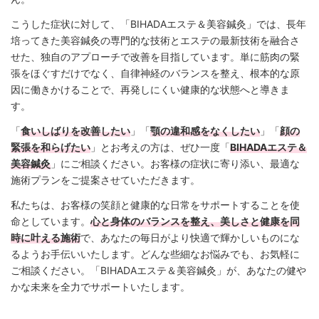
こうした症状に対して、「BIHADAエステ＆美容鍼灸」では、長年
培ってきた美容鍼灸の専門的な技術とエステの最新技術を融合さ
せた、独自のアプローチで改善を目指しています。単に筋肉の緊
張をほぐすだけでなく、自律神経のバランスを整え、根本的な原
因に働きかけることで、再発しにくい健康的な状態へと導きま
す。
「
食いしばりを改善したい
」「
顎の違和感をなくしたい
」「
顔の
緊張を和らげたい
」とお考えの方は、ぜひ一度「
BIHADAエステ＆
美容鍼灸
」にご相談ください。お客様の症状に寄り添い、最適な
施術プランをご提案させていただきます。
私たちは、お客様の笑顔と健康的な日常をサポートすることを使
命としています。
心と身体のバランスを整え、美しさと健康を同
時に叶える施術
で、あなたの毎日がより快適で輝かしいものにな
るようお手伝いいたします。どんな些細なお悩みでも、お気軽に
ご相談ください。「BIHADAエステ＆美容鍼灸」が、あなたの健や
かな未来を全力でサポートいたします。