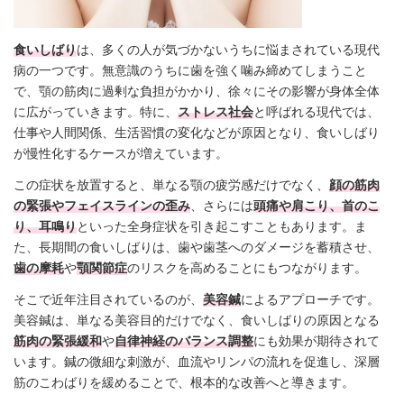
食いしばり
は、多くの人が気づかないうちに悩まされている現代
病の一つです。無意識のうちに歯を強く噛み締めてしまうこと
で、顎の筋肉に過剰な負担がかかり、徐々にその影響が身体全体
に広がっていきます。特に、
ストレス社会
と呼ばれる現代では、
仕事や人間関係、生活習慣の変化などが原因となり、食いしばり
が慢性化するケースが増えています。
この症状を放置すると、単なる顎の疲労感だけでなく、
顔の筋肉
の緊張やフェイスラインの歪み
、さらには
頭痛や肩こり、首のこ
り、耳鳴り
といった全身症状を引き起こすこともあります。ま
た、長期間の食いしばりは、歯や歯茎へのダメージを蓄積させ、
歯の摩耗
や
顎関節症
のリスクを高めることにもつながります。
そこで近年注目されているのが、
美容鍼
によるアプローチです。
美容鍼は、単なる美容目的だけでなく、食いしばりの原因となる
筋肉の緊張緩和
や
自律神経のバランス調整
にも効果が期待されて
います。鍼の微細な刺激が、血流やリンパの流れを促進し、深層
筋のこわばりを緩めることで、根本的な改善へと導きます。