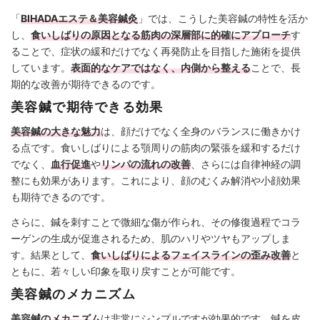
「
BIHADAエステ＆美容鍼灸
」では、こうした美容鍼の特性を活か
し、
食いしばりの原因となる筋肉の深層部に的確にアプローチ
す
ることで、症状の緩和だけでなく再発防止を目指した施術を提供
しています。
表面的なケアではなく、内側から整える
ことで、長
期的な改善が期待できるのです。
美容鍼で期待できる効果
美容鍼の大きな魅力
は、顔だけでなく全身のバランスに働きかけ
る点です。食いしばりによる顎周りの筋肉の緊張を緩和するだけ
でなく、
血行促進
や
リンパの流れの改善
、さらには自律神経の調
整にも効果があります。これにより、顔のむくみ解消や小顔効果
も期待できるのです。
さらに、鍼を刺すことで微細な傷が作られ、その修復過程でコラ
ーゲンの生成が促進されるため、肌のハリやツヤもアップしま
す。結果として、
食いしばりによるフェイスラインの歪み改善
と
ともに、若々しい印象を取り戻すことが可能です。
美容鍼のメカニズム
美容鍼のメカニズム
は非常にシンプルですが効果的です。鍼を皮