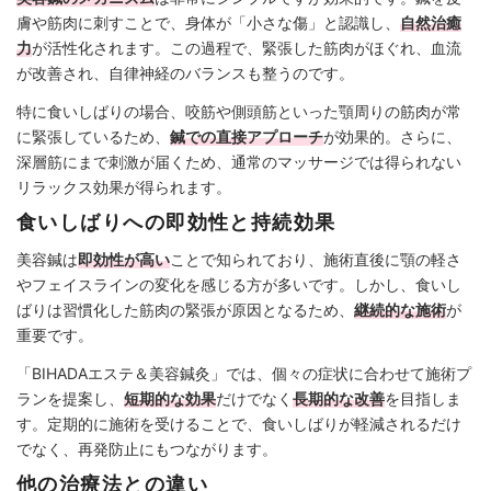
膚や筋肉に刺すことで、身体が「小さな傷」と認識し、
自然治癒
力
が活性化されます。この過程で、緊張した筋肉がほぐれ、血流
が改善され、自律神経のバランスも整うのです。
特に食いしばりの場合、咬筋や側頭筋といった顎周りの筋肉が常
に緊張しているため、
鍼での直接アプローチ
が効果的。さらに、
深層筋にまで刺激が届くため、通常のマッサージでは得られない
リラックス効果が得られます。
食いしばりへの即効性と持続効果
美容鍼は
即効性が高い
ことで知られており、施術直後に顎の軽さ
やフェイスラインの変化を感じる方が多いです。しかし、食いし
ばりは習慣化した筋肉の緊張が原因となるため、
継続的な施術
が
重要です。
「BIHADAエステ＆美容鍼灸」では、個々の症状に合わせて施術プ
ランを提案し、
短期的な効果
だけでなく
長期的な改善
を目指しま
す。定期的に施術を受けることで、食いしばりが軽減されるだけ
でなく、再発防止にもつながります。
他の治療法との違い