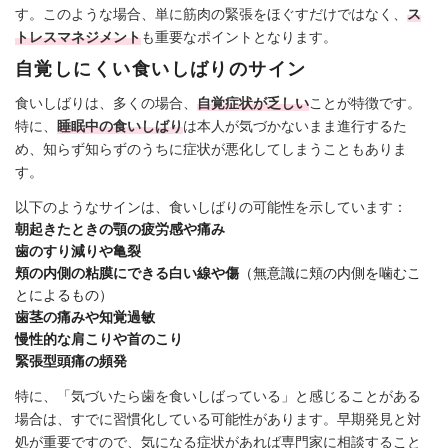
す。このような場合、単に筋肉の緊張をほぐすだけではなく、
ス
トレスマネジメント
も重要なポイントとなります。
自覚しにくい食いしばりのサイン
食いしばりは、多くの場合、
自覚症状が乏しい
ことが特徴です。
特に、
睡眠中の食いしばり
は本人が気づかないまま進行するた
め、知らず知らずのうちに症状が悪化してしまうこともありま
す。
以下のようなサインは、食いしばりの可能性を示しています：
朝起きたときの顎の疲労感や痛み
歯のすり減りや亀裂
頬の内側の粘膜にできる白い線や傷
（無意識に頬の内側を噛むこ
とによるもの）
歯茎の痛みや知覚過敏
慢性的な肩こりや首のこり
緊張型頭痛の頻発
特に、「気づいたら歯を食いしばっている」と感じることがある
場合は、すでに習慣化している可能性があります。早期発見と対
処が重要ですので、気になる症状があれば専門家に相談すること