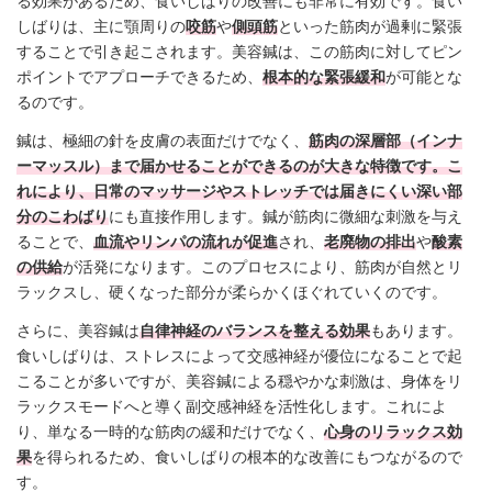
る効果があるため、食いしばりの改善にも非常に有効です。食い
しばりは、主に顎周りの
咬筋
や
側頭筋
といった筋肉が過剰に緊張
することで引き起こされます。美容鍼は、この筋肉に対してピン
ポイントでアプローチできるため、
根本的な緊張緩和
が可能とな
るのです。
鍼は、極細の針を皮膚の表面だけでなく、
筋肉の深層部（インナ
ーマッスル）まで届かせることができるのが大きな特徴です。こ
れにより、日常のマッサージやストレッチでは届きにくい深い部
分のこわばり
にも直接作用します。鍼が筋肉に微細な刺激を与え
ることで、
血流やリンパの流れが促進
され、
老廃物の排出
や
酸素
の供給
が活発になります。このプロセスにより、筋肉が自然とリ
ラックスし、硬くなった部分が柔らかくほぐれていくのです。
さらに、美容鍼は
自律神経のバランスを整える効果
もあります。
食いしばりは、ストレスによって交感神経が優位になることで起
こることが多いですが、美容鍼による穏やかな刺激は、身体をリ
ラックスモードへと導く副交感神経を活性化します。これによ
り、単なる一時的な筋肉の緩和だけでなく、
心身のリラックス効
果
を得られるため、食いしばりの根本的な改善にもつながるので
す。