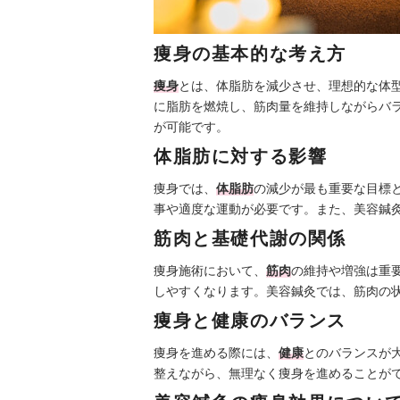
痩身の基本的な考え方
痩身
とは、体脂肪を減少させ、理想的な体
に脂肪を燃焼し、筋肉量を維持しながらバ
が可能です。
体脂肪に対する影響
痩身では、
体脂肪
の減少が最も重要な目標
事や適度な運動が必要です。また、美容鍼
筋肉と基礎代謝の関係
痩身施術において、
筋肉
の維持や増強は重
しやすくなります。美容鍼灸では、筋肉の
痩身と健康のバランス
痩身を進める際には、
健康
とのバランスが
整えながら、無理なく痩身を進めることが