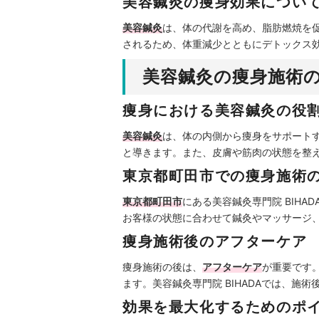
美容鍼灸の痩身効果につい
美容鍼灸
は、体の代謝を高め、脂肪燃焼を
されるため、体重減少とともにデトックス
美容鍼灸の痩身施術
痩身における美容鍼灸の役
美容鍼灸
は、体の内側から痩身をサポート
と導きます。また、皮膚や筋肉の状態を整
東京都町田市での痩身施術
東京都町田市
にある美容鍼灸専門院 BIH
お客様の状態に合わせて鍼灸やマッサージ
痩身施術後のアフターケア
痩身施術の後は、
アフターケア
が重要です
ます。美容鍼灸専門院 BIHADAでは、
効果を最大化するためのポ