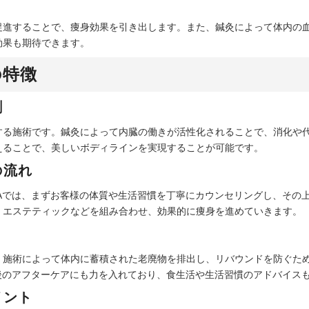
て
促進することで、痩身効果を引き出します。また、鍼灸によって体内の
効果も期待できます。
の特徴
割
する施術です。鍼灸によって内臓の働きが活性化されることで、消化や
えることで、美しいボディラインを実現することが可能です。
の流れ
ADAでは、まずお客様の体質や生活習慣を丁寧にカウンセリングし、そ
、エステティックなどを組み合わせ、効果的に痩身を進めていきます。
。施術によって体内に蓄積された老廃物を排出し、リバウンドを防ぐた
施術後のアフターケアにも力を入れており、食生活や生活習慣のアドバイス
イント