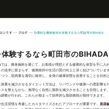
ロンです
ブログ
効果的な痩身施術を体験するなら町田市のBIHADA
体験するなら町田市のBIHADA
A
では、痩身施術を通じて、お客様が理想とする健康的な体型を手に入
さの追求に留まらず、健康維持や生活の質の向上と深く結びついていま
りつつ、筋肉量を適切に維持し、全身の健康状態を改善することを目的
に体重を減少させるダイエット方法は、リバウンドや健康への悪影響を
ンスを整えながら、無理なく自然に脂肪を減少させることを目指します
の調整が行われ、これらが相まって効率的な脂肪燃焼が期待できます。
や生活習慣を考慮したカスタマイズされたアプローチが重要です。
美容鍼