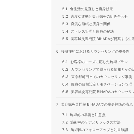
5.1
食生活の見直しと痩身効果
5.2
適度な運動と美容鍼灸の組み合わせ
5.3
良質な睡眠と痩身の関係
5.4
ストレス管理と痩身の秘訣
5.5
美容鍼灸専門院 BIHADAが提案する生
6
痩身施術におけるカウンセリングの重要性
6.1
お客様のニーズに応じた施術プラン
6.2
カウンセリングで得られる情報とその
6.3
東京都町田市でのカウンセリング事例
6.4
痩身の目標設定とモチベーション管理
6.5
美容鍼灸専門院 BIHADAのカウンセリ
7
美容鍼灸専門院 BIHADAでの痩身施術の流れ
7.1
施術前の準備と注意点
7.2
施術中のケアとリラックス方法
7.3
施術後のフォローアップと効果確認