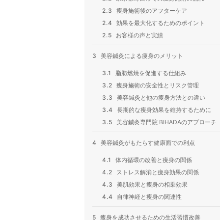
2.3
痩身施術後のアフターケア
2.4
効果を最大化するためのポイント
2.5
お客様の声と実績
3
美容鍼灸による痩身のメリット
3.1
脂肪燃焼を促進する仕組み
3.2
痩身施術の安全性とリスク管理
3.3
美容鍼灸と他の痩身方法との違い
3.4
長期的な痩身効果を維持するために
3.5
美容鍼灸専門院 BIHADAのアプローチ
4
美容鍼灸がもたらす健康面での利点
4.1
体内循環の改善と痩身の関係
4.2
ストレス解消と痩身効果の関係
4.3
美肌効果と痩身の相乗効果
4.4
自律神経と痩身の関連性
5
痩身を成功させるための生活習慣改善