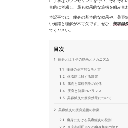
に丁寧なカウンセリングを行い、それぞれ
合的に考慮し、最も効果的な施術を組み合
本記事では、痩身の基本的な効果や、美容
い知識と理解が不可欠です。ぜひ、
美容鍼灸
てください。
目次
1
痩身とは？その効果とメカニズム
1.1
痩身の基本的な考え方
1.2
体脂肪に対する影響
1.3
筋肉と基礎代謝の関係
1.4
痩身と健康のバランス
1.5
美容鍼灸の痩身効果について
2
美容鍼灸の痩身施術の特徴
2.1
痩身における美容鍼灸の役割
2.2
東京都町田市での痩身施術の流れ