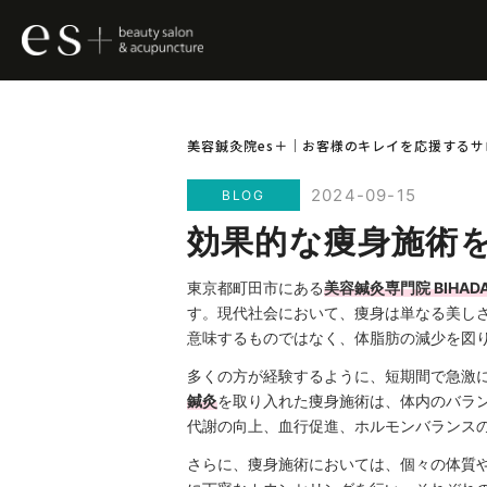
美容鍼灸院es＋｜お客様のキレイを応援するサ
2024-09-15
BLOG
効果的な痩身施術を
東京都町田市にある
美容鍼灸専門院 BIHAD
す。現代社会において、痩身は単なる美し
意味するものではなく、体脂肪の減少を図
多くの方が経験するように、短期間で急激
鍼灸
を取り入れた痩身施術は、体内のバラ
代謝の向上、血行促進、ホルモンバランス
さらに、痩身施術においては、個々の体質